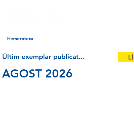
Hemeroteca
Pòsters
Xarxes
Anuncia't
Últim exemplar publicat...
L
AGOST 2026