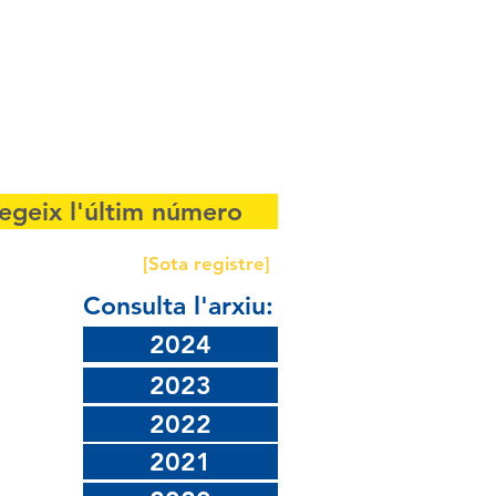
Registrat
Qui som
Contacta'ns
legeix l'últim número
[Sota registre]
Consulta l'arxiu:
2024
2023
2022
2021